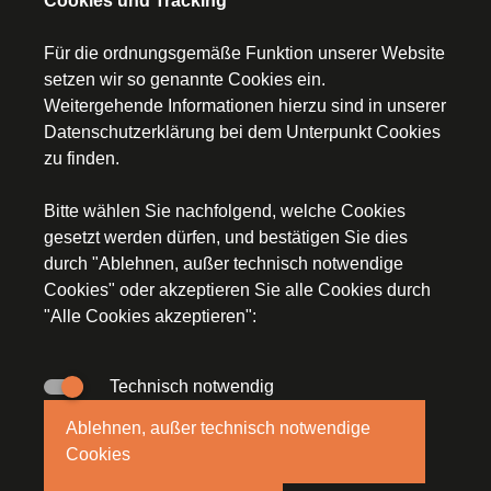
Cookies und Tracking
Für die ordnungsgemäße Funktion unserer Website
setzen wir so genannte Cookies ein.
Weitergehende Informationen hierzu sind in unserer
Startseite
Datenschutzerklärung
bei dem Unterpunkt Cookies
zu finden.
Kontakt
Bitte wählen Sie nachfolgend, welche Cookies
Impressum
gesetzt werden dürfen, und bestätigen Sie dies
durch "Ablehnen, außer technisch notwendige
Datenschutz
Cookies" oder akzeptieren Sie alle Cookies durch
"Alle Cookies akzeptieren":
Technisch notwendig
© Segerer Düchs & Kollegen, An der Staustufe 2a,
Ablehnen, außer technisch notwendige
97318 Kitzingen, E-Mail:
steuerkanzlei(at)stb-segerer-
Cookies
duechs.de
, Tel.
09321/92785-0