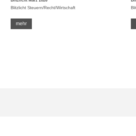
Blitzlicht März 2026
Bl
Blitzlicht Steuern/Recht/Wirtschaft
Bl
mehr