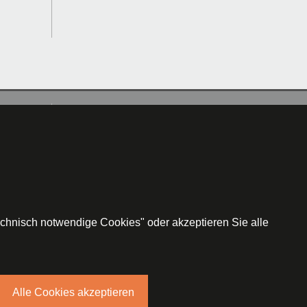
Datenschutz
b-segerer-duechs.de
, Tel.
09321/92785-0
echnisch notwendige Cookies" oder akzeptieren Sie alle
Alle Cookies akzeptieren